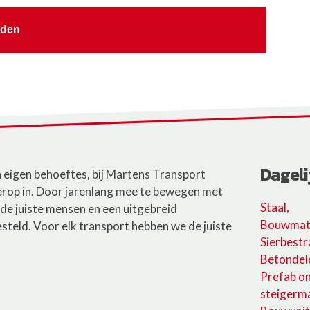
nden
Dageli
jn eigen behoeftes, bij Martens Transport
erop in. Door jarenlang mee te bewegen met
Staal,
de juiste mensen en een uitgebreid
Bouwmate
eld. Voor elk transport hebben we de juiste
Sierbestr
Betondel
Prefab o
steigerma