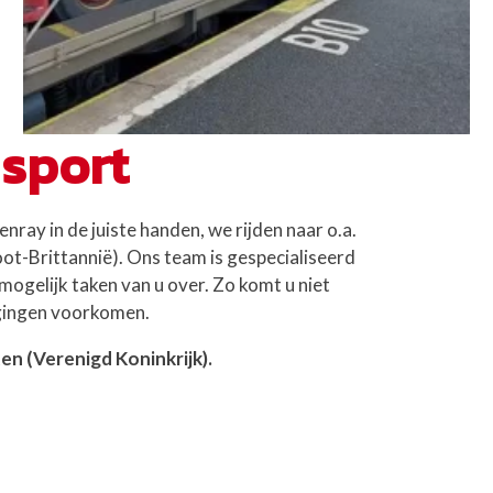
nsport
nray in de juiste handen, we rijden naar o.a.
oot-Brittannië). Ons team is gespecialiseerd
ogelijk taken van u over. Zo komt u niet
gingen voorkomen.
n (Verenigd Koninkrijk).