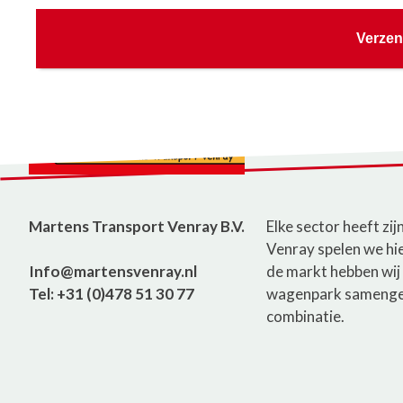
Verze
Martens Transport Venray B.V.
Elke sector heeft zi
Venray spelen we hi
Info@martensvenray.nl
de markt hebben wij 
Tel: +31 (0)478 51 30 77
wagenpark samengest
combinatie.