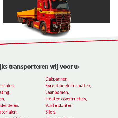
jks transporteren wij voor u:
Dakpannen,
rialen,
Exceptionele formaten,
ating,
Laanbomen,
en,
Houten constructies,
nderdelen,
Vaste planten,
terialen,
Silo’s,