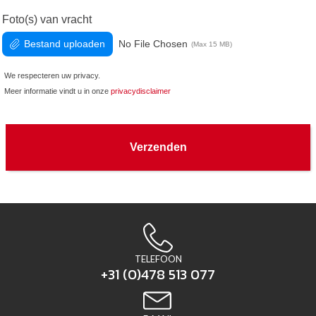
Foto(s) van vracht
No File Chosen
Bestand uploaden
(Max 15 MB)
We respecteren uw privacy.
Meer informatie vindt u in onze
privacydisclaimer
Verzenden
TELEFOON
+31 (0)478 513 077