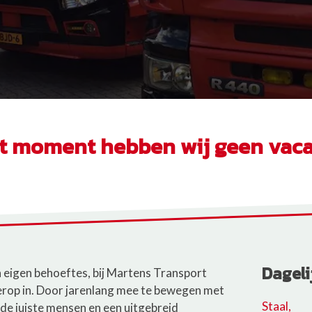
it moment hebben wij geen vaca
Dageli
jn eigen behoeftes, bij Martens Transport
erop in. Door jarenlang mee te bewegen met
Staal,
de juiste mensen en een uitgebreid