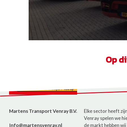
Op d
Martens Transport Venray B.V.
Elke sector heeft zi
Venray spelen we hi
Info@martensvenray.nl
de markt hebben wij 